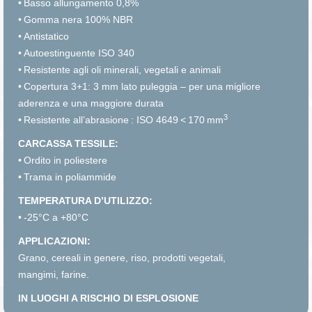
•
Basso allungamento 0,8%
•
Gomma nera 100%
NBR
•
Antistatico
•
Autoestinguente ISO 340
•
Resistente agli oli minerali, vegetali e animali
•
Copertura 3+1: 3 mm lato puleggia – per una migliore
aderenza e una maggiore durata
3
•
Resistente all’abrasione : ISO 4649 < 170 mm
CARCASSA TESSILE:
•
Ordito in poliestere
•
Trama in poliammide
TEMPERATURA D’UTILIZZO:
•
-25°C a +80°C
APPLICAZIONI:
Grano, cereali in genere, riso, prodotti vegetali,
mangimi, farine.
IN LUOGHI A RISCHIO DI ESPLOSIONE