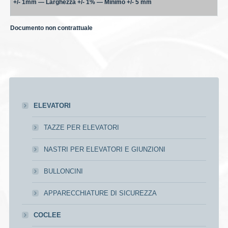
+/- 1mm — Larghezza +/- 1% — Minimo +/- 5 mm
Documento non contrattuale
ELEVATORI
TAZZE PER ELEVATORI
NASTRI PER ELEVATORI E GIUNZIONI
BULLONCINI
APPARECCHIATURE DI SICUREZZA
COCLEE