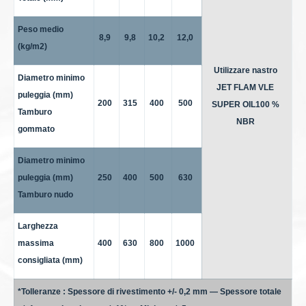
Peso medio
8,9
9,8
10,2
12,0
(kg/m2)
Utilizzare nastro
Diametro minimo
JET FLAM VLE
puleggia (mm)
200
315
400
500
SUPER OIL100 %
Tamburo
NBR
gommato
Diametro minimo
puleggia (mm)
250
400
500
630
Tamburo nudo
Larghezza
massima
400
630
800
1000
consigliata (mm)
*Tolleranze : Spessore di rivestimento +/- 0,2 mm — Spessore totale