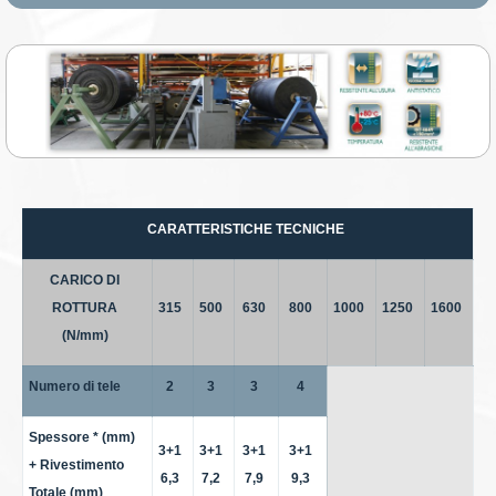
CARATTERISTICHE TECNICHE
CARICO DI
ROTTURA
315
500
630
800
1000
1250
1600
(N/mm)
Numero di tele
2
3
3
4
Spessore * (mm)
3+1
3+1
3+1
3+1
+ Rivestimento
6,3
7,2
7,9
9,3
Totale (mm)